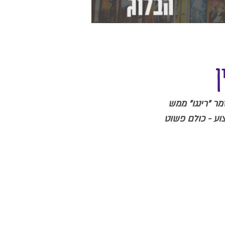
ן
ר "רינגו" ממש 
וע - כולם פשוט 