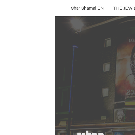
Shar Shamai EN
THE JEWi