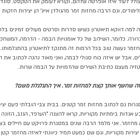
צולל לעוד איזו אופרטה שלהם, וקורא לעומק את הטקסט. סונדה
ימודים, וגם הרבה מחזות זמר מהגולדן אייג' הן יצירות חזקות -
 למה דווקא תיאטרון כשיש סדרות וסרטים מעולים זמינים בלח
ורה. כלומר, השילוב של כל אומנויות הבמה - הדרמה, המשחק, 
זמר נעשה טוב בכל הרמות זה מתנקז לתיאטרון בהתגלמותו. 
, אבל יש איזה כוח סגולי לבמה, ואני מאוד נהנה לכתוב את ה
יה מעצם כתיבת השירים שהדמויות על הבמה שרות.
זה שחשף אותך קצת למחזות זמר. איך התגלגלת משם?
גרות גם לכתוב מחזות זמר קטנים. בבית צבי הובלתי פעם יצי
בע אגדות בימתיות מקוריות, קראו להצגה "הערפד, הגנב, הזונה 
מחזמר. אני מלמד הרבה שנים במסגרת פרויקט עם חיילים בצב
יצירות מקוריות, וגם שם כמעט תמיד כיוונתי לאיזה מחזמר קטן