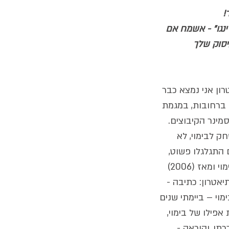
! 
ינגו" - אשמח אם 
יסוק שלך 
ן אני נמצא כבר 
 ברחובות, במגמת 
מינר הקיבוצים. 
ק לבימוי, לא 
התגלגלו פשוט, 
ונראה לי שקרו לטובה. למדתי בימוי ומאז (2006) 
טרון: כתיבה - 
וי – ביימתי שנים 
אפילו של בימוי, 
תי, והוראה - 