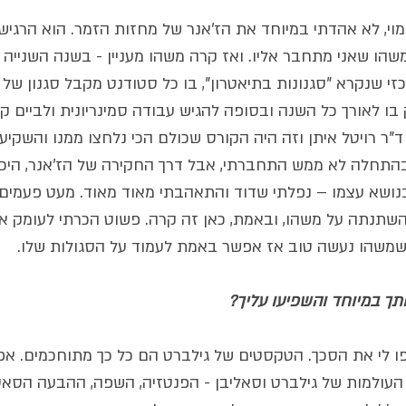
וי, לא אהדתי במיוחד את הז'אנר של מחזות הזמר. הוא הרגיש 
הו שאני מתחבר אליו. ואז קרה משהו מעניין - בשנה השנייה לל
זי שנקרא "סגנונות בתיאטרון", בו כל סטודנט מקבל סגנון של
מיק בו לאורך כל השנה ובסופה להגיש עבודה סמינריונית ולביים ק
ר רויטל איתן וזה היה הקורס שכולם הכי נלחצו ממנו והשקיעו ב
התחלה לא ממש התחברתי, אבל דרך החקירה של הז'אנר, היכרו
ושא עצמו – נפלתי שדוד והתאהבתי מאוד מאוד. מעט פעמים 
השתנתה על משהו, ובאמת, כאן זה קרה. פשוט הכרתי לעומק את ה
כשמשהו נעשה טוב אז אפשר באמת לעמוד על הסגולות שלו. 
תך במיוחד והשפיעו עליך? 
ו לי את הסכך. הטקסטים של גילברט הם כל כך מתוחכמים. אפרופ
עולמות של גילברט וסאליבן - הפנטזיה, השפה, ההבעה הסאטיר