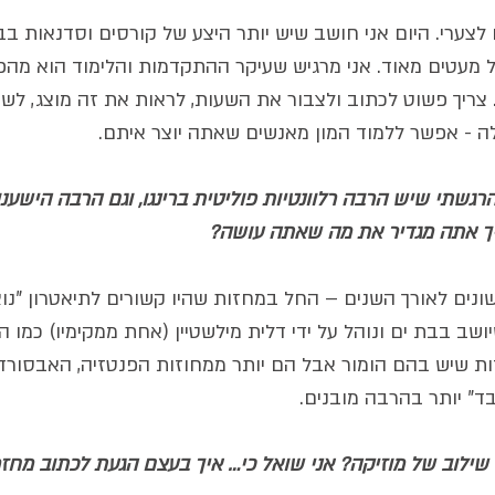
לצערי. היום אני חושב שיש יותר היצע של קורסים וסדנאות בב
ל מעטים מאוד. אני מרגיש שעיקר ההתקדמות והלימוד הוא מה
צריך פשוט לכתוב ולצבור את השעות, לראות את זה מוצג, לשכתב
ה - אפשר ללמוד המון מאנשים שאתה יוצר איתם. 
רגשתי שיש הרבה רלוונטיות פוליטית ברינגו, וגם הרבה הישענו
ך אתה מגדיר את מה שאתה עושה?
ונים לאורך השנים – החל במחזות שהיו קשורים לתיאטרון "נוצר
יושב בבת ים ונוהל על ידי דלית מילשטיין (אחת ממקימיו) כמו ה
ת שיש בהם הומור אבל הם יותר ממחוזות הפנטזיה, האבסורד ו
" יותר בהרבה מובנים. 
 שילוב של מוזיקה? אני שואל כי… איך בעצם הגעת לכתוב מחז