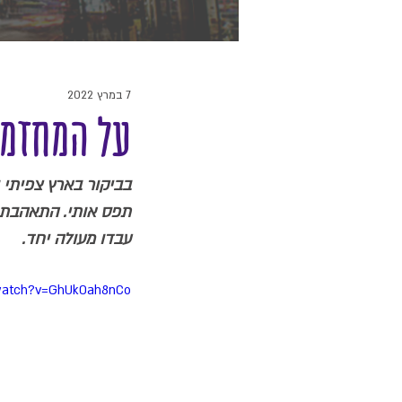
7 במרץ 2022
על המחזמר 
בביקור בארץ צפיתי ב
תפס אותי. התאהבתי 
עבדו מעולה יחד. 
/watch?v=GhUk0ah8nCo